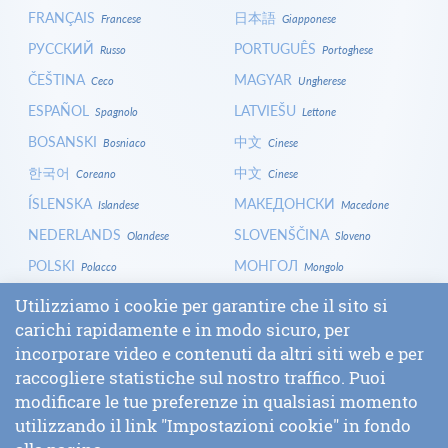
FRANÇAIS
日本語
Francese
Giapponese
РУССКИЙ
PORTUGUÊS
Russo
Portoghese
ČEŠTINA
MAGYAR
Ceco
Ungherese
ESPAÑOL
LATVIEŠU
Spagnolo
Lettone
BOSANSKI
中文
Bosniaco
Cinese
한국어
中文
Coreano
Cinese
ÍSLENSKA
МАКЕДОНСКИ
Islandese
Macedone
NEDERLANDS
SLOVENŠČINA
Olandese
Sloveno
POLSKI
МОНГОЛ
Polacco
Mongolo
HRVATSKI
СРПСКИ
Croato
Serbo
Utilizziamo i cookie per garantire che il sito si
carichi rapidamente e in modo sicuro, per
ITALIANO
বাংলা
Italiano
Bengalese
incorporare video e contenuti da altri siti web e per
БЪЛГАРСКИ
SLOVENČINA
Bulgaro
Slovacco
raccogliere statistiche sul nostro traffico. Puoi
LOGIN
modificare le tue preferenze in qualsiasi momento
utilizzando il link "Impostazioni cookie" in fondo